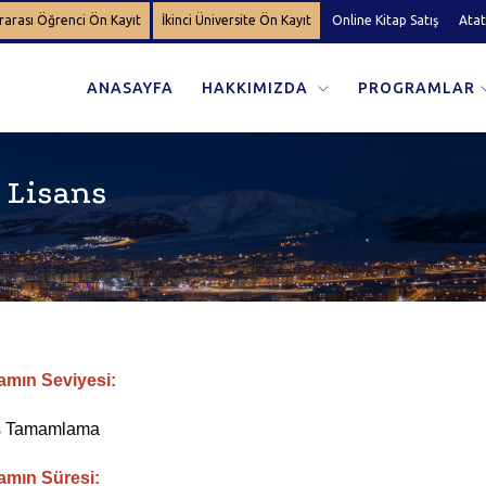
rarası Öğrenci Ön Kayıt
İkinci Üniversite Ön Kayıt
Online Kitap Satış
Atat
ANASAYFA
HAKKIMIZDA
PROGRAMLAR
 Lisans
amın Seviyesi:
s Tamamlama
amın Süresi: