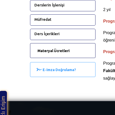
Derslerin İşlenişi
2 yıl
Müfredat
Progr
Progra
Ders İçerikleri
öğreni
Materyal Ücretleri
Progr
Progr
E-imza Doğrulama?
Fakül
sağlay
Hızlı Erişim