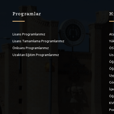
Programlar
H
Lisans Programlarımız
Ata
Lisans Tamamlama Programlarımız
Yük
Önlisans Programlarımız
ÖS
Uzaktan Eğitim Programlarımız
Uza
Öğr
Öğ
Uyg
Gör
İçe
Öğr
KV
Por