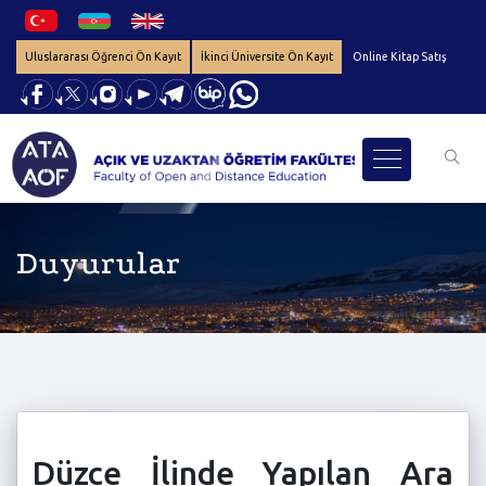
Uluslararası Öğrenci Ön Kayıt
İkinci Üniversite Ön Kayıt
Online Kitap Satış
Duyurular
Düzce İlinde Yapılan Ara