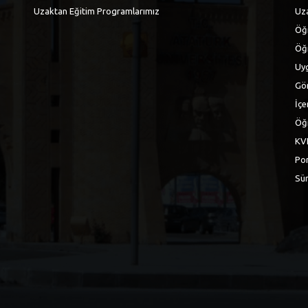
Uzaktan Eğitim Programlarımız
Uza
Öğr
Öğ
Uyg
Gör
İçe
Öğr
KV
Por
Sür