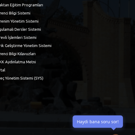
ktan Eğitim Programları
enci Bilgi Sistemi
renim Yönetim Sistemi
ulamalı Dersler Sistemi
evli İşlemleri Sistemi
rik Geliştirme Yönetim Sistemi
enci Bilgi Kılavuzları
KK Aydınlatma Metni
tal
eç Yönetim Sistemi (SYS)
Haydi bana soru sor!