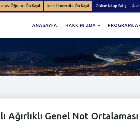
rarası Öğrenci Ön Kayıt
İkinci Üniversite Ön Kayıt
Online Kitap Satış
Atat
ANASAYFA
HAKKIMIZDA
PROGRAMLA
lı Ağırlıklı Genel Not Ortalaması