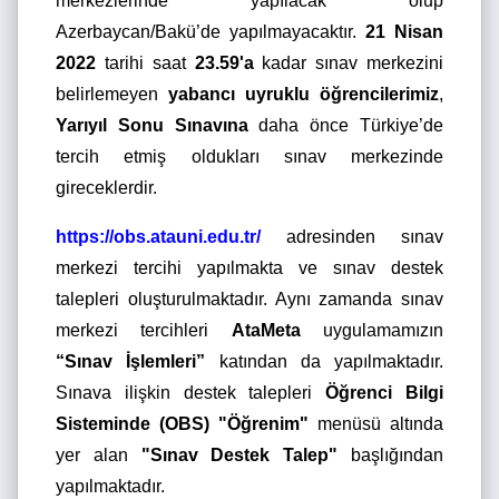
merkezlerinde yapılacak olup
Azerbaycan/Bakü’de yapılmayacaktır.
21 Nisan
2022
tarihi saat
23.59'a
kadar sınav merkezini
belirlemeyen
yabancı uyruklu öğrencilerimiz
,
Yarıyıl Sonu Sınavına
daha önce Türkiye’de
tercih etmiş oldukları sınav merkezinde
gireceklerdir.
https://obs.atauni.edu.tr/
adresinden sınav
merkezi tercihi yapılmakta ve sınav destek
talepleri oluşturulmaktadır. Aynı zamanda sınav
merkezi tercihleri
AtaMeta
uygulamamızın
“Sınav İşlemleri”
katından da yapılmaktadır.
Sınava ilişkin destek talepleri
Öğrenci Bilgi
Sisteminde (OBS)
"Öğrenim"
menüsü altında
yer alan
"Sınav Destek Talep"
başlığından
yapılmaktadır.