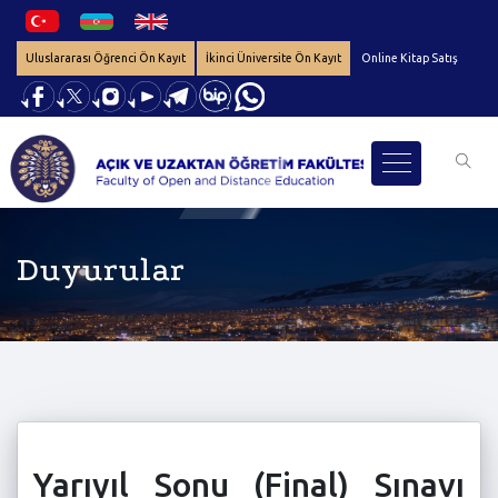
Uluslararası Öğrenci Ön Kayıt
İkinci Üniversite Ön Kayıt
Online Kitap Satış
Duyurular
Yarıyıl Sonu (Final) Sınavı