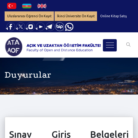
Uluslararası Öğrenci Ön Kayıt
İkinci Üniversite Ön Kayıt
Online Kitap Satış
Duyurular
Sınav Giriş Belgeleri