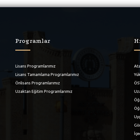
Programlar
H
Lisans Programlarımız
Ata
Lisans Tamamlama Programlarımız
Yük
Önlisans Programlarımız
ÖS
Uzaktan Eğitim Programlarımız
Uza
Öğr
Öğ
Uyg
Gör
İçe