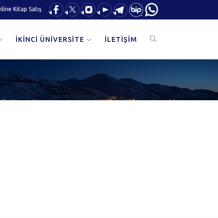
line Kitap Satış
İKİNCİ ÜNİVERSİTE
İLETİŞİM