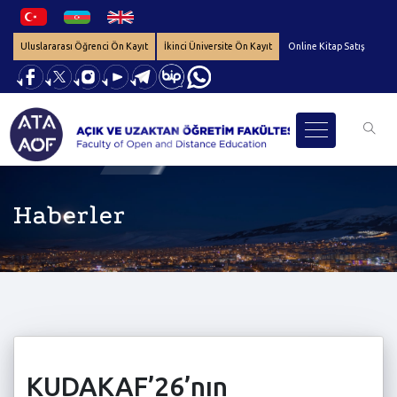
Uluslararası Öğrenci Ön Kayıt
İkinci Üniversite Ön Kayıt
Online Kitap Satış
Haberler
KUDAKAF’26’nın