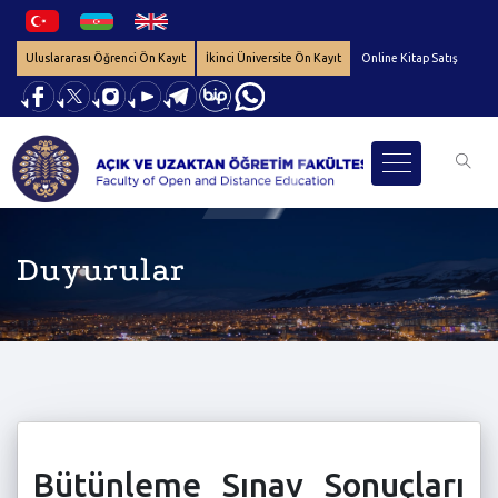
Uluslararası Öğrenci Ön Kayıt
İkinci Üniversite Ön Kayıt
Online Kitap Satış
Duyurular
Bütünleme Sınav Sonuçları