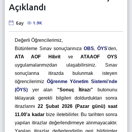
Açıklandı
1.9K
6ay
Değerli Öğrencilerimiz,
Bütünleme Sınav sonuçlarınıza
OBS
,
ÖYS
'den,
ATA AOF Hibrit
ve
ATAAOF OYS
uygulamalarımızdan ulaşabilirsiniz. Sınav
sonuçlarına itirazda bulunmak isteyen
öğrencilerimiz
Öğrenme Yönetim Sistemi’nde
(ÖYS)
yer alan
“Sonuç İtirazı”
butonunu
tıklayarak gerekli bilgileri doldurduktan sonra
itirazlarını
22 Şubat 2026 (Pazar günü) saat
11.00'a kadar
bize iletebilirler. Bu tarihten sonra
yapılan itirazlar değerlendirmeye alınmayacaktır.
Yapılan itirazlar değerlendirilip geri bildirimler