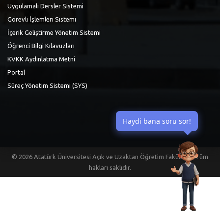
Uygulamalı Dersler Sistemi
Görevli İşlemleri Sistemi
İçerik Geliştirme Yönetim Sistemi
Öğrenci Bilgi Kılavuzları
KVKK Aydınlatma Metni
Portal
Süreç Yönetim Sistemi (SYS)
Haydi bana soru sor!
©
2026 Atatürk Üniversitesi Açık ve Uzaktan Öğretim Fakültesi | Tüm
hakları saklıdır.