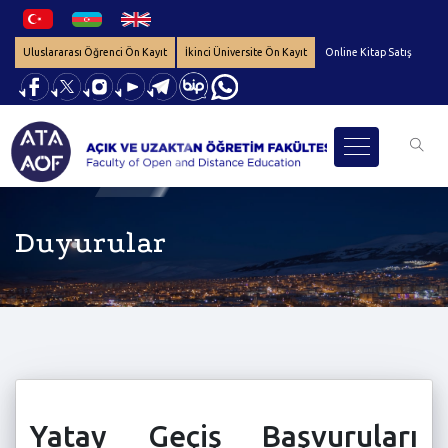
Uluslararası Öğrenci Ön Kayıt
İkinci Üniversite Ön Kayıt
Online Kitap Satış
Duyurular
Yatay Geçiş Başvuruları